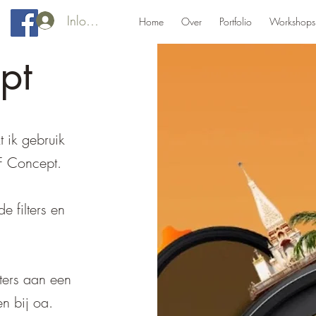
Inloggen
Home
Over
Portfolio
Workshops
pt
 ik gebruik
F Concept.
e filters en
lters aan een
n bij oa.