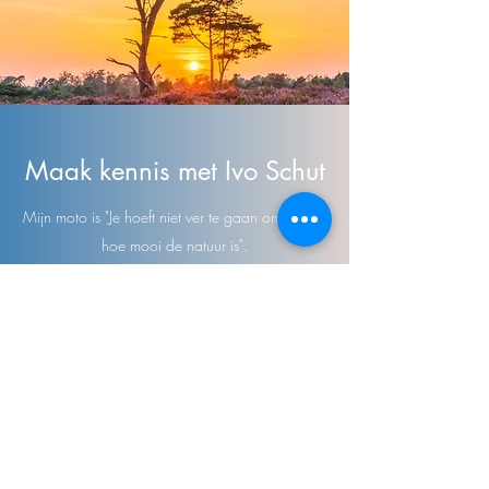
Maak kennis met Ivo Schut
Mijn moto is "Je hoeft niet ver te gaan om te zien
hoe mooi de natuur is".
Met de Kalmthoutse Heide als achtertuin heb ik
natuurlijk makkelijk praten. Als fotograaf hoef je niet
naar het andere eind van de wereld om mooie
foto's te maken. Ga eens kijken in het lokale bos,
het vennetje bij jou om de hoek of zelfs je eigen
tuin!
Lees verder